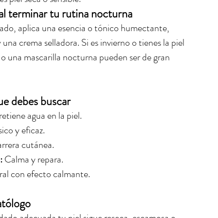
al terminar tu rutina nocturna
ado, aplica una esencia o tónico humectante, 
una crema selladora. Si es invierno o tienes la piel 
o una mascarilla nocturna pueden ser de gran 
que debes buscar
retiene agua en la piel.
co y eficaz.
arrera cutánea.
:
 Calma y repara.
ral con efecto calmante.
atólogo
idado adecuada tu piel sigue reseca, escamosa o 