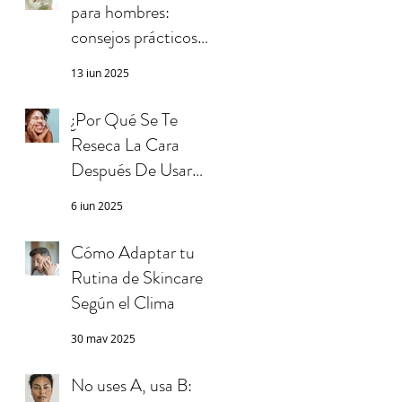
para hombres:
consejos prácticos
que realmente
13 jun 2025
funcionan
¿Por Qué Se Te
Reseca La Cara
Después De Usar
Maquillaje y Lavarla?
6 jun 2025
Causas, Errores y
Soluciones
Cómo Adaptar tu
Rutina de Skincare
Según el Clima
30 may 2025
No uses A, usa B: