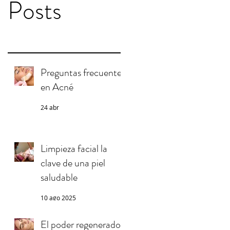
Posts
Preguntas frecuentes
en Acné
24 abr
Limpieza facial la
clave de una piel
saludable
10 ago 2025
El poder regenerador