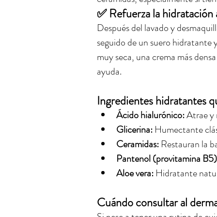
✅ 
Refuerza la hidratación 
Después del lavado y desmaquill
seguido de un suero hidratante y 
muy seca, una crema más densa 
ayuda.
Ingredientes hidratantes 
Ácido hialurónico:
 Atrae y 
Glicerina:
 Humectante clási
Ceramidas:
 Restauran la b
Pantenol (provitamina B5)
Aloe vera:
 Hidratante natu
Cuándo consultar al derm
Si pese a tener una rutina de cu