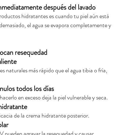
inmediatamente después del lavado
roductos hidratantes es cuando tu piel aún está 
 demasiado, el agua se evapora completamente y 
vocan resequedad
liente
es naturales más rápido que el agua tibia o fría, 
nulos todos los días
acerlo en exceso deja la piel vulnerable y seca.
hidratante
icacia de la crema hidratante posterior.
lar
 UV pueden agravar la resequedad y causar 