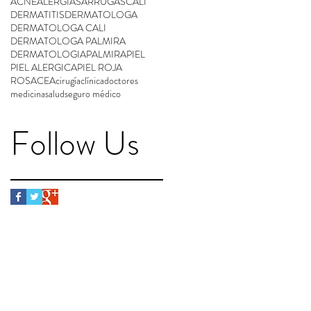
ACNE
ALERGIAS
ARRUGAS
CALI
DERMATITIS
DERMATOLOGA
DERMATOLOGA CALI
DERMATOLOGA PALMIRA
DERMATOLOGIA
PALMIRA
PIEL
PIEL ALERGICA
PIEL ROJA
ROSACEA
cirugía
clínica
doctores
medicina
salud
seguro médico
Follow Us