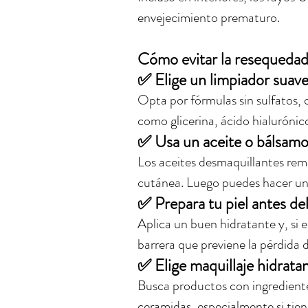
envejecimiento prematuro.
Cómo evitar la resequedad
✅ 
Elige un limpiador suav
Opta por fórmulas sin sulfatos,
como glicerina, ácido hialurónic
✅ 
Usa un aceite o bálsam
Los aceites desmaquillantes remu
cutánea. Luego puedes hacer una
✅ 
Prepara tu piel antes de
Aplica un buen hidratante y, si e
barrera que previene la pérdida d
✅ 
Elige maquillaje hidrata
Busca productos con ingrediente
ceramidas, especialmente si tiene