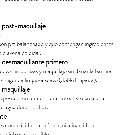
 post-maquillaje
e
 con pH balanceado y que contengan ingredientes 
o o avena coloidal.
o desmaquillante primero
even impurezas y maquillaje sin dañar la barrera 
 segunda limpieza suave (doble limpieza).
l maquillaje
s posible, un primer hidratante. Esto crea una 
e agua durante el día.
nte
s como ácido hialurónico, niacinamida o 
s piel seca o sensible.