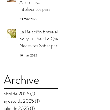
Alternativas
inteligentes para
cuidar tu piel
23 may 2025
La Relación Entre el
Sol y Tu Piel: Lo Que
Necesitas Saber para
Protegerte
16 may 2025
Archive
abril de 2026
(1)
1 entrada
agosto de 2025
(1)
1 entrada
julio de 2025
(1)
1 entrada