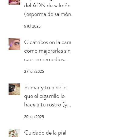
del ADN de salmón
(esperma de salmón)
en la piel
9 jul 2025
Cicatrices en la cara:
cómo mejorarlas sin
caer en remedios
milagrosos
27 jun 2025
Fumar y tu piel: lo
que el cigarrillo le
hace a tu rostro (y
quizás no sabías)
20 jun 2025
Cuidado de la piel