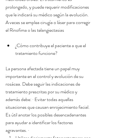
prolongado, y puede requerir modificaciones 
que le indicará su médico según la evolución. 
A veces se emplea cirugía o láser para corregir 
el Rinofima o las telangiectasias
¿Cómo contribuye el paciente a que el 
tratamiento funcione? 
La persona afectada tiene un papel muy 
importante en el control y evolución de su 
rosácea. Debe seguir las indicaciones de 
tratamiento prescritas por su médico y 
además debe: · Evitar todas aquellas 
situaciones que causan enrojecimiento facial. 
Es útil anotar los posibles desencadenantes 
para ayudar a identificar los factores 
agravantes. · 
Utilizar diariamente fotoprotectores con 