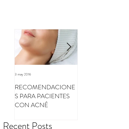
3 may 2016
3 may 2016
RECOMENDACIONE
RECOMENDACI
S PARA PACIENTES
S PARA PACIENT
CON ACNÉ
CON ROSÁCEA
Recent Posts