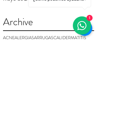
Archive
1
ACNE
ALERGIAS
ARRUGAS
CALI
DERMATITIS
DERMATOLOGA
DERMATOLOGA CALI
DERMATOLOGA PALMIRA
DERMATOLOGIA
PALMIRA
PIEL
PIEL ALERGICA
PIEL ROJA
ROSACEA
cirugía
clínica
doctores
medicina
salud
seguro médico
Search By Tags