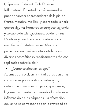
(pápulas y pústulas). Es la Rosácea 
Inflamatoria. En estadios más avanzados 
puede aparecer engrosamiento de la piel en 
frente, mentón, mejillas , y sobre todo la nariz, 
que en algunos hombres se enrojece, agranda 
y se cubre de telangiectasias. Se denomina 
Rinofima y puede ser raramente la única 
manifestación de la rosácea. Muchos 
pacientes con rosácea notan intolerancia a 
diversos cosméticos y medicamentos tópicos 
(aplicados sobre la piel) 
¿Cómo se afectan los ojos? 
Además de la piel, en la mitad de los personas 
con rosácea pueden afectarse los ojos, 
notando enrojecimiento, picor, quemazón, 
lagrimeo, aumento de la sensibilidad a la luz o 
inflamación de los párpados. La afectación 
ocular no se corresponde con la gravedad de 