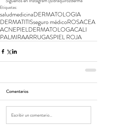
Siguenos en Instagram @draquirozderma
Etiquetas:
salud
medicina
DERMATOLOGIA
DERMATITIS
seguro médico
ROSACEA
ACNE
PIEL
DERMATOLOGA
CALI
PALMIRA
ARRUGAS
PIEL ROJA
Comentarios
Escribir un comentario...