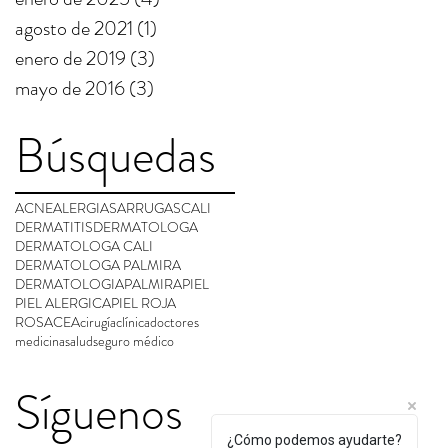
agosto de 2021
(1)
1 entrada
enero de 2019
(3)
3 entradas
mayo de 2016
(3)
3 entradas
Búsquedas
ACNE
ALERGIAS
ARRUGAS
CALI
DERMATITIS
DERMATOLOGA
DERMATOLOGA CALI
DERMATOLOGA PALMIRA
DERMATOLOGIA
PALMIRA
PIEL
PIEL ALERGICA
PIEL ROJA
ROSACEA
cirugía
clínica
doctores
medicina
salud
seguro médico
Síguenos
¿Cómo podemos ayudarte?