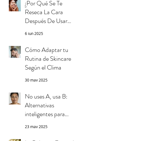
¿Por Qué Se Te
Reseca La Cara
Después De Usar
Maquillaje y Lavarla?
6 jun 2025
Causas, Errores y
Soluciones
Cómo Adaptar tu
Rutina de Skincare
Según el Clima
30 may 2025
No uses A, usa B:
Alternativas
inteligentes para
cuidar tu piel
23 may 2025