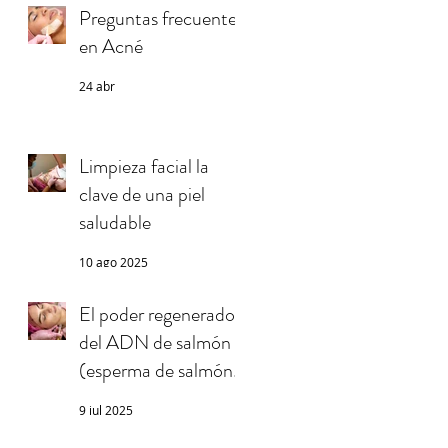
Preguntas frecuentes
en Acné
24 abr
Limpieza facial la
clave de una piel
saludable
10 ago 2025
El poder regenerador
del ADN de salmón
(esperma de salmón)
en la piel
9 jul 2025