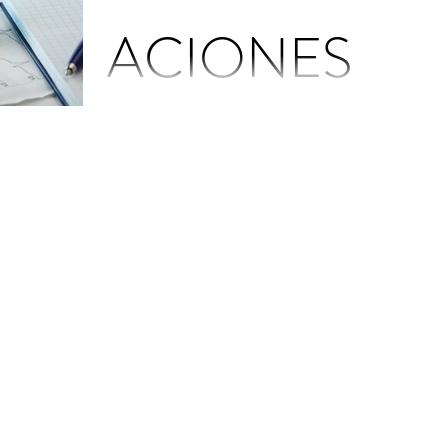
ACIONES
PARA
PACIENTES
El tratamiento de los niños y adultos con
dermatitis atópica incluye una serie de consejos
para el cuidado de la misma en el día a día....
CON
DERMATITIS