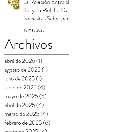
La Relación Entre el
Sol y Tu Piel: Lo Que
Necesitas Saber para
Protegerte
16 may 2025
Archivos
abril de 2026
(1)
1 entrada
agosto de 2025
(1)
1 entrada
julio de 2025
(1)
1 entrada
junio de 2025
(4)
4 entradas
mayo de 2025
(5)
5 entradas
abril de 2025
(4)
4 entradas
marzo de 2025
(4)
4 entradas
febrero de 2025
(6)
6 entradas
enero de 2025
(4)
4 entradas