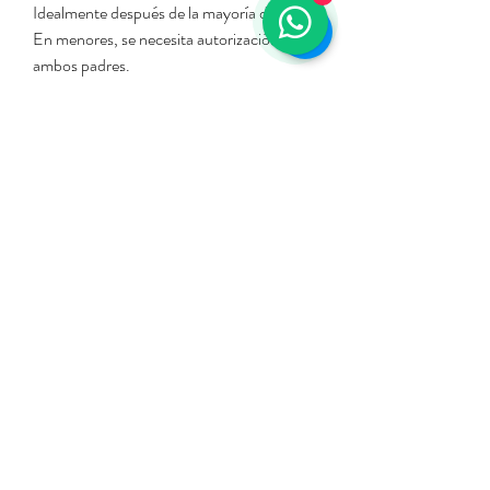
Idealmente después de la mayoría de edad.
En menores, se necesita autorización de
ambos padres.
Depilación Láser en Cali: Agenda tu
Cita
Contamos con personal capacitado y la
tecnología más avanzada para ofrecerte una
experiencia segura, cómoda y efectiva.
Contáctanos o agenda online
Appointments procedures