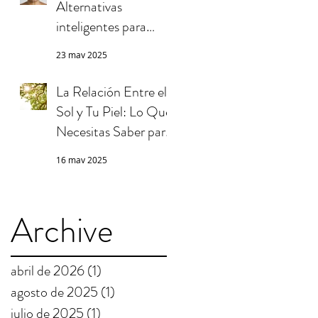
Alternativas
inteligentes para
cuidar tu piel
23 may 2025
La Relación Entre el
Sol y Tu Piel: Lo Que
Necesitas Saber para
Protegerte
16 may 2025
Archive
abril de 2026
(1)
1 entrada
agosto de 2025
(1)
1 entrada
julio de 2025
(1)
1 entrada