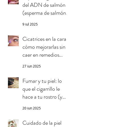
del ADN de salmón
(esperma de salmón)
en la piel
9 jul 2025
Cicatrices en la cara:
cómo mejorarlas sin
caer en remedios
milagrosos
27 jun 2025
Fumar y tu piel: lo
que el cigarrillo le
hace a tu rostro (y
quizás no sabías)
20 jun 2025
Cuidado de la piel