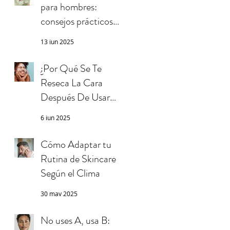
para hombres:
consejos prácticos
que realmente
13 jun 2025
funcionan
¿Por Qué Se Te
Reseca La Cara
Después De Usar
Maquillaje y Lavarla?
6 jun 2025
Causas, Errores y
Soluciones
Cómo Adaptar tu
Rutina de Skincare
Según el Clima
30 may 2025
No uses A, usa B: