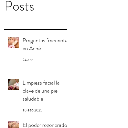
Posts
Preguntas frecuentes
en Acné
24 abr
Limpieza facial la
clave de una piel
saludable
10 ago 2025
El poder regenerador